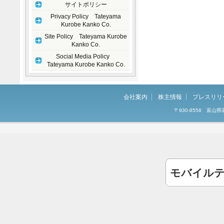
サイトポリシー
Privacy Policy Tateyama
Kurobe Kanko Co.
Site Policy Tateyama Kurobe
Kanko Co.
Social Media Policy
Tateyama Kurobe Kanko Co.
会社案内
株主情報
プレスリリ
〒930-8558 富
モバイル