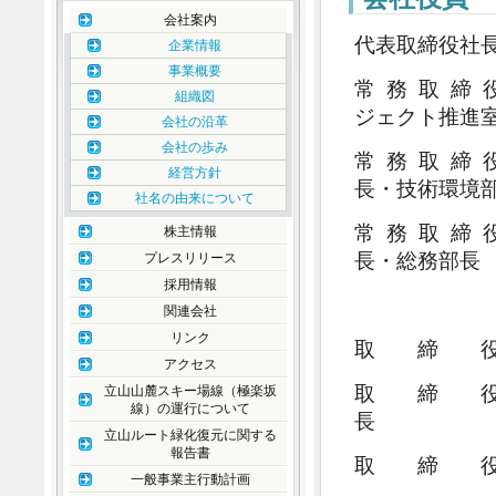
会社案内
代表取締役
企業情報
事業概要
常 務 取 
組織図
ジェクト推進
会社の沿革
会社の歩み
常 務 取 
経営方針
長・技術環境
社名の由来について
常 務 取 
株主情報
長・総務部長
プレスリリース
採用情報
ホ
関連会社
リンク
取 締 役
アクセス
取 締 役
立山山麓スキー場線（極楽坂
線）の運行について
長
立山ルート緑化復元に関する
報告書
取 締 役
一般事業主行動計画