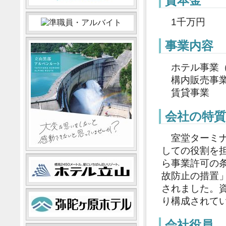
資本金
1千万円
事業内容
ホテル事業（
構内販売事業
賃貸事業
会社の特質
室堂ターミナ
しての役割を
ら事業許可の
故防止の措置
されました。
り構成されて
会社役員