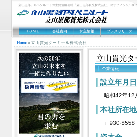
立山黒部アルペンルートの主要運輸会社「立山黒部貫光株式会社」のオフィシャルサ
ＨＯＭＥ
会社案内
株主情報
プレスリリース
立山貫光ターミナル株式会社
Home
»
立山貫光タ
企業情報
設立年月日
昭和42年12
本社所在地
〒930-85