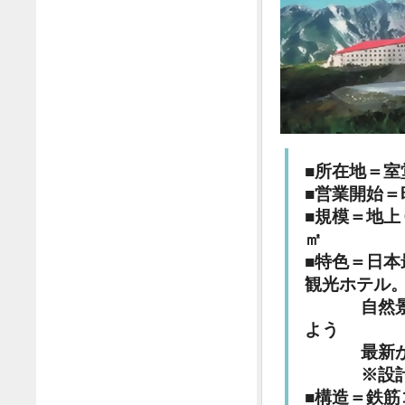
■所在地＝
■営業開始
■規模＝地
㎡
■特色＝日
観光ホテル
自然景観に
よう
最新かつ高
※設計は、
■構造＝鉄筋