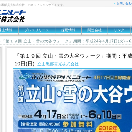
お問い合わ
山黒部貫光株式会社」のオフィシャルサイトです。
株主情報
プレスリリース
採用情報
関連会社
リンク
「第１９回 立山・雪の大谷ウォーク」期間：平成24年4月17日(火)～6月
»
「第１９回 立山・雪の大谷ウォーク」期間：平成24
10日(日)
立山黒部貫光株式会社