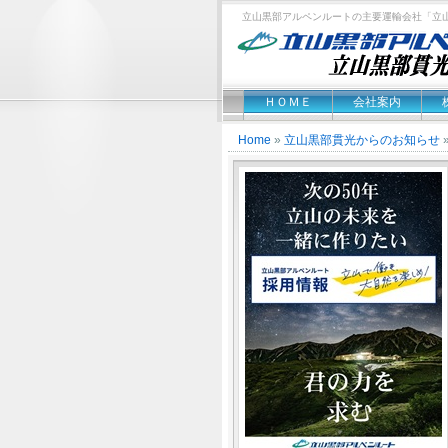
立山黒部アルペンルートの主要運輸会社「立
ＨＯＭＥ
会社案内
Home
»
立山黒部貫光からのお知らせ